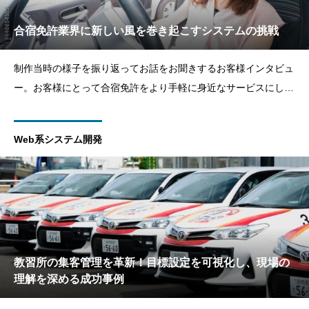
合宿免許業界に新しい風を巻き起こすシステムの挑戦
制作当時の様子を振り返ってお話をお聞きするお客様インタビュ
ー。お客様にとって合宿免許をより手軽に身近なサービスにした
い。そのビジョンを実現するために、教習枠と宿泊施設枠を在庫
のように管理し、スマホやパソコンで簡単に予約できるシステム
Web系システム開発
を開発しました。業界に新しいスタンダードを築くため、システ
ムの匠で
教習所の集客管理を革新！目標設定を可視化し、現場の
理解を深める成功事例