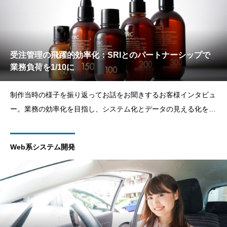
受注管理の飛躍的効率化：SRIとのパートナーシップで
業務負荷を1/10に
制作当時の様子を振り返ってお話をお聞きするお客様インタビュ
ー。業務の効率化を目指し、システム化とデータの見える化を推
進している本多プラス様。その一環として、7年以上にわたり、
SRIとの協力関係を築いてきました。特に、受注プロセスの改善
Web系システム開発
が急務となっていた中で、SRIの技術と提案力によって、手作業
による