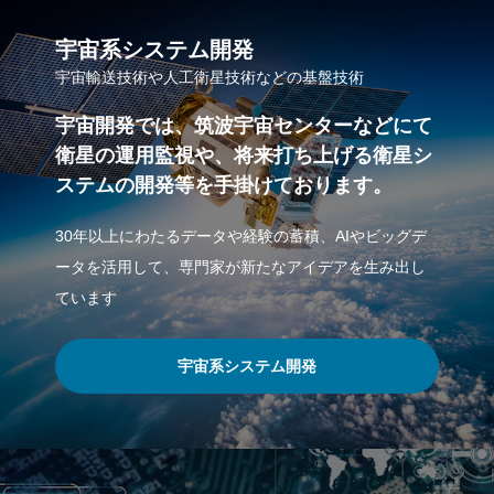
宇宙系システム開発
宇宙輸送技術や人工衛星技術などの基盤技術
宇宙開発では、筑波宇宙センターなどにて
衛星の運用監視や、将来打ち上げる衛星シ
ステムの開発等を手掛けております。
30年以上にわたるデータや経験の蓄積、AIやビッグデ
ータを活用して、専門家が新たなアイデアを生み出し
ています
宇宙系システム開発