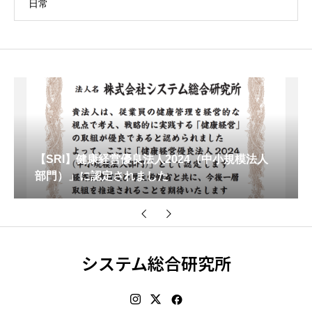
日常
康経営優良法人2024（中小規模法人
【SRI】約3年
認定されました
ボランティア活
システム総合研究所