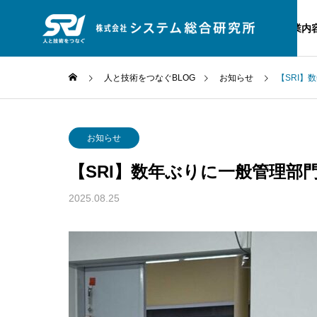
事業内
人と技術をつなぐBLOG
お知らせ
【SRI】
お知らせ
お知ら
企業理念
お知らせ
人と技術をつな
【SRI】数年ぶりに一般管理部
BLOG
Service
Company
スタッフブログ
2025.08.25
事業内容
企業情報
宇宙系シ
ロゴマーク
ム開発
体会議開
【SRI】2026年度夏季休暇のご
【SRI
案内
宇宙輸送技術
人工衛星技術
どの基盤技術