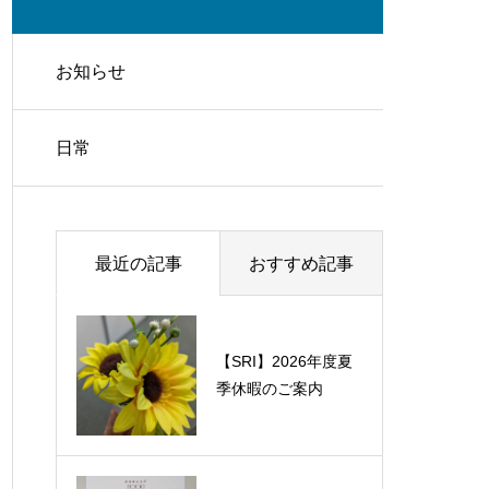
お知らせ
日常
最近の記事
おすすめ記事
【SRI】2026年度夏
【SRI】第47期下期
季休暇のご案内
全体会議開催