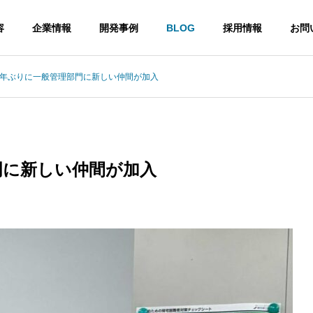
容
企業情報
開発事例
BLOG
採用情報
お問
数年ぶりに一般管理部門に新しい仲間が加入
せ
お知らせ
社長メッセージ
SRIの目指す道、それは『匠』への道
ぐ
す。
門に新しい仲間が加入
インフラ設
計・構築・運
ステ
Web系システ
用
企業概要
ム開発
】エコキャップ運動
【SRI】7月に3名の新しいメン
過去と現在を比
バーが入社しました
や
Web系システム
較したオンプレ
な
インフラの設
ミス環境からク
計、構築
ラウドへ