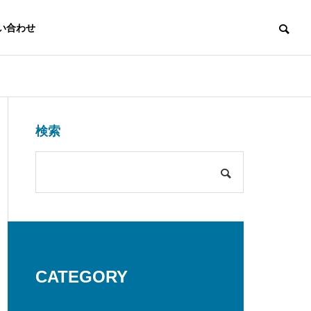
い合わせ
日常
お知らせ
検索
品質方針
で
コンサルティ
組込み系シス
ング・IT化支
テム開発
アクセス
援
【SRI】球場でビールを飲む会
【SRI】5名
デジタル機器・
を開催2026
しました
デジタルカメラ
システムインテ
CATEGORY
開発・カーナビ
グレーションま
開発
で提案