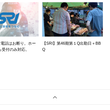
業電話はお断り。ホー
【SRI】第46期第１Q出勤日＋BB
ら受付のみ対応。
Q