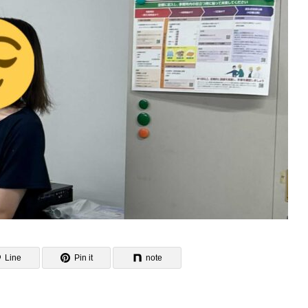
Line
Pin it
note