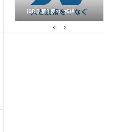
【SRI】
年目
【SRI】新年度のご挨拶
（中小規
れました