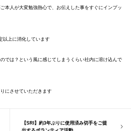
健康経営優良法人2024
がご本人が大変勉強熱心で、お伝えした事をすぐにインプッ
模法人部門）」に認定さ
【SRI】創業44周年／創業45
想定以上に消化しています
たのでは？という風に感じてしまうくらい社内に溶け込んで
頼りにさせていただきます
【SRI】約3年ぶりに使用済み切手をご提
出するボランティア活動