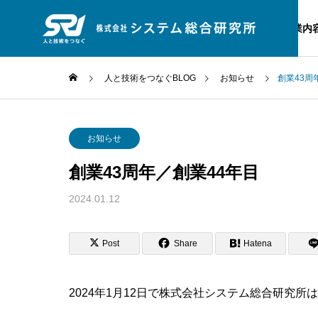
事業内
人と技術をつなぐBLOG
お知らせ
創業43周
お知らせ
お
企業理念
お知らせ
人と技術をつな
創業43周年／創業44年目
BLOG
Service
Company
スタッフブログ
2024.01.12
事業内容
企業情報
宇宙系シ
Post
Share
Hatena
ロゴマーク
ム開発
全体会議開
【SRI】2026年度夏季休暇のご
【S
案内
宇宙輸送技術
人工衛星技術
2024年1月12日で株式会社システム総合研究
どの基盤技術