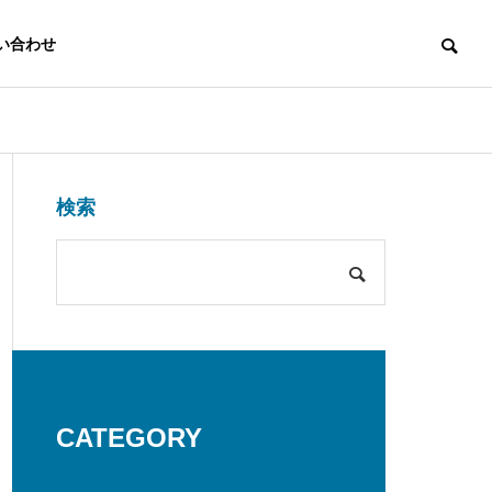
い合わせ
日常
お知らせ
検索
品質方針
で
コンサルティ
組込み系シス
ング・IT化支
テム開発
アクセス
援
ン
【SRI】球場でビールを飲む会
【SRI】5
デジタル機器・
を開催2026
しました
デジタルカメラ
システムインテ
CATEGORY
開発・カーナビ
グレーションま
開発
で提案