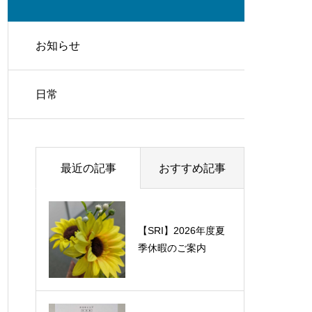
お知らせ
日常
最近の記事
おすすめ記事
【SRI】2026年度夏
【SRI】第47期下期
季休暇のご案内
全体会議開催