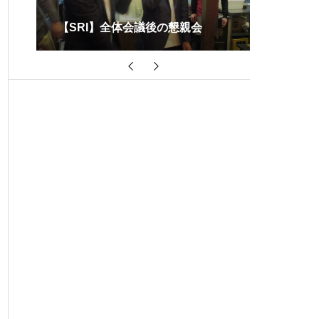
【SRI】球場でビールを飲む会を
開催2026
【SR