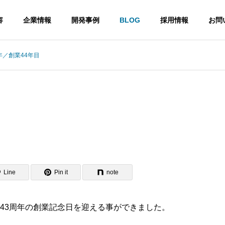
容
企業情報
開発事例
BLOG
採用情報
お問
年／創業44年目
知らせ
お知らせ
社長メッセージ
SRIの目指す道、それは『匠』への道
ぐ
す。
インフラ設
計・構築・運
ステ
Web系システ
用
Line
Pin it
note
企業概要
ム開発
RI】エコキャップ運動
【SRI】7月に3名の新しいメ
過去と現在を比
バーが入社しました
や
Web系システム
較したオンプレ
な
インフラの設
ミス環境からク
所は43周年の創業記念日を迎える事ができました。
計、構築
ラウドへ